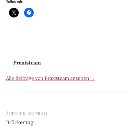
Teilen mit:
Praxisteam
Alle Beiträge von Praxisteam ansehen →
ÄLTERER BEITRAG
Beitrags-
Brückentag
Navigation