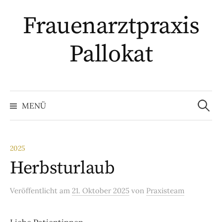
Springe
Frauenarztpraxis
zum
Inhalt
Pallokat
Suche
nach:
MENÜ
2025
Herbsturlaub
Veröffentlicht
am
21. Oktober 2025
von
Praxisteam